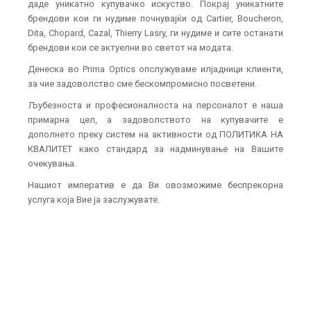
даде уникатно купувачко искуство. Покрај уникатните
брендови кои ги нудиме почнувајќи од Cartier, Boucheron,
Dita, Chopard, Cazal, Thierry Lasry, ги нудиме и сите останати
брендови кои се актуелни во светот на модата.
Денеска во Prima Optics опслужуваме илјадници клиенти,
за чие задоволство сме бескомпромисно посветени.
Љубезноста и професионалноста на персоналот е наша
примарна цел, а задоволството на купувачите е
дополнето преку систем на активности од ПОЛИТИКА НА
КВАЛИТЕТ како стандард за надминување на Вашите
очекувања.
Нашиот императив е да Ви овозможиме беспрекорна
услуга која Вие ја заслужувате.