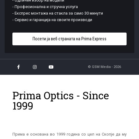
- Одличен избор на модели
- Професионална и стручна услуга
- Експрес монтажа на стакла за само 30 минути
- Сервис и гаранција на своите производи
Потврди
Посети ја веб страната на Prima Express
© GSM Media - 2026
Prima Optics - Since
1999
Прима е основана во 1999 година со цел на Скопје да му