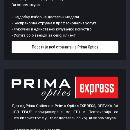
Ви овозможува:
- Најдобар избор на достапни модели
- Беспрекорна стручна и професионална услуга
- Луксузно и единствено купувачко искуство
- Услуга со 5 ѕвезди за секој клиент
Посети ја веб страната на Prima Optics
ексклузивни
промоции и попусти пред другите!
Дел од Prima Optics е и
Prima Optics EXPRESS
, ОПТИКА ЗА
ЦЕЛ ГРАД! позиционирана во ГТЦ и Лептокарија со
што квалитетот е уште подостапен со кој Ви овозможува: