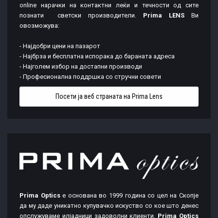
online нарачки на контактни леќи и течности од сите
познати светски производители.
Prima LENS
Ви
овозможува:
- Најдобри цени на пазарот
- Најбрза и бесплатна испорака до бараната адреса
- Најголем избор на достапни производи
- Професионална поддршка со стручни совети
Посети ја веб страната на Prima Lens
Prima Optics
е основана во 1999 година со цел на Скопје
да му даде уникатно купувачко искуство со кое што денес
опслужуваме илјадници задоволни клиенти.
Prima Optics